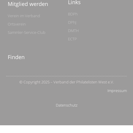
Links
Mitglied werden
BDPh
Verein im Verband
DPhJ
Ortsverein
DMTH
Sammler-Service-Club
ECTP
Finden
© Copyright 2025 – Verband der Philatelisten West e.V.
Impressum
Datenschutz