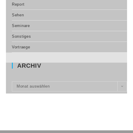
Report
Sehen
Seminare
Sonstiges
Vortraege
ARCHIV
Monat auswählen