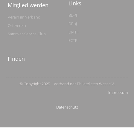
Links
Mitglied werden
BDPh
Verein im Verband
DPhJ
Ortsverein
DMTH
Sammler-Service-Club
ECTP
Finden
© Copyright 2025 – Verband der Philatelisten West e.V.
Impressum
Datenschutz