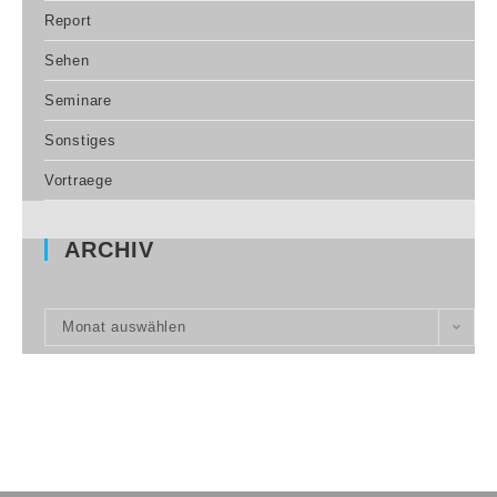
Report
Sehen
Seminare
Sonstiges
Vortraege
ARCHIV
Monat auswählen