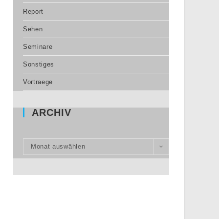
Report
Sehen
Seminare
Sonstiges
Vortraege
ARCHIV
Monat auswählen