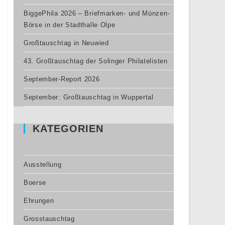
BiggePhila 2026 – Briefmarken- und Münzen-
Börse in der Stadthalle Olpe
Großtauschtag in Neuwied
43. Großtauschtag der Solinger Philatelisten
September-Report 2026
September: Großtauschtag in Wuppertal
KATEGORIEN
Ausstellung
Boerse
Ehrungen
Grosstauschtag