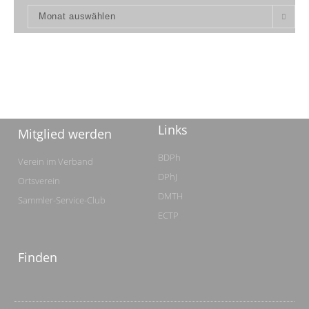
Monat auswählen
Links
Mitglied werden
BDPh
Verein im Verband
DPhJ
Ortsverein
DMTH
Sammler-Service-Club
ECTP
Finden