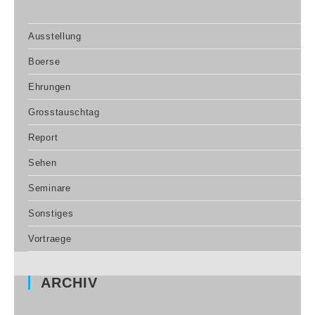
Ausstellung
Boerse
Ehrungen
Grosstauschtag
Report
Sehen
Seminare
Sonstiges
Vortraege
ARCHIV