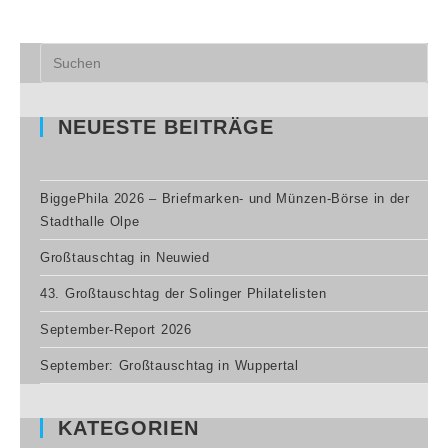
NEUESTE BEITRÄGE
BiggePhila 2026 – Briefmarken- und Münzen-Börse in der
Stadthalle Olpe
Großtauschtag in Neuwied
43. Großtauschtag der Solinger Philatelisten
September-Report 2026
September: Großtauschtag in Wuppertal
KATEGORIEN