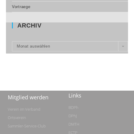
Vortraege
ARCHIV
Monat auswählen
Links
Mitglied werden
BDPh
Verein im Verband
DPhJ
Ortsverein
DMTH
Sammler-Service-Club
ECTP