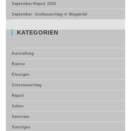
September-Report 2026
September: Großtauschtag in Wuppertal
KATEGORIEN
Ausstellung
Boerse
Ehrungen
Grosstauschtag
Report
Sehen
Seminare
Sonstiges