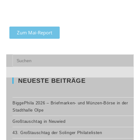
Zum Mai-Report
NEUESTE BEITRÄGE
BiggePhila 2026 – Briefmarken- und Münzen-Börse in der
Stadthalle Olpe
Großtauschtag in Neuwied
43. Großtauschtag der Solinger Philatelisten