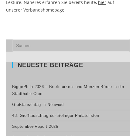
Lektüre. Näheres erfahren Sie bereits heute,
hier
auf
unserer Verbandshomepage.
NEUESTE BEITRÄGE
BiggePhila 2026 – Briefmarken- und Münzen-Börse in der
Stadthalle Olpe
Großtauschtag in Neuwied
43. Großtauschtag der Solinger Philatelisten
September-Report 2026