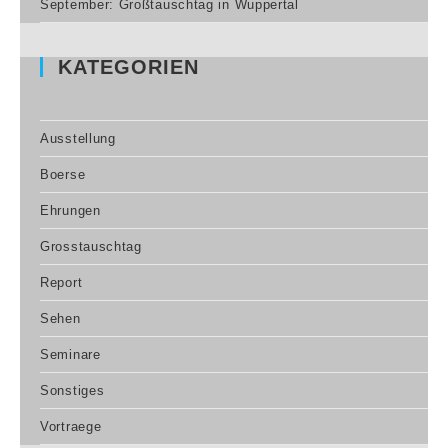
September: Großtauschtag in Wuppertal
KATEGORIEN
Ausstellung
Boerse
Ehrungen
Grosstauschtag
Report
Sehen
Seminare
Sonstiges
Vortraege