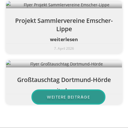
Projekt Sammlervereine Emscher-
Lippe
weiterlesen
7. April 2026
Großtauschtag Dortmund-Hörde
weiterlesen
WEITERE BEITRÄGE
6. April 2026
1
2
3
4
5