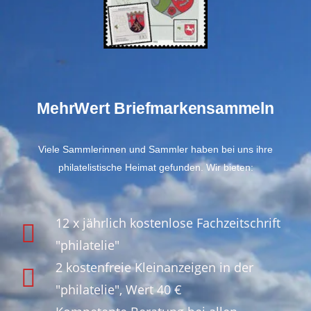
MehrWert Briefmarkensammeln
Viele Sammlerinnen und Sammler haben bei uns ihre
philatelistische Heimat gefunden. Wir bieten:
12 x jährlich kostenlose Fachzeitschrift
"philatelie"
2 kostenfreie Kleinanzeigen in der
"philatelie", Wert 40 €