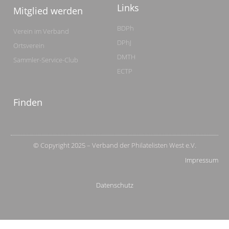
Links
Mitglied werden
BDPh
Verein im Verband
DPhJ
Ortsverein
DMTH
Sammler-Service-Club
ECTP
Finden
© Copyright 2025 – Verband der Philatelisten West e.V.
Impressum
Datenschutz