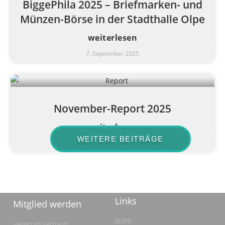
BiggePhila 2025 – Briefmarken- und
Münzen-Börse in der Stadthalle Olpe
weiterlesen
7. September 2025
November-Report 2025
weiterlesen
WEITERE BEITRÄGE
6. September 2025
1
2
3
4
5
Links
Mitglied werden
BDPh
Verein im Verband