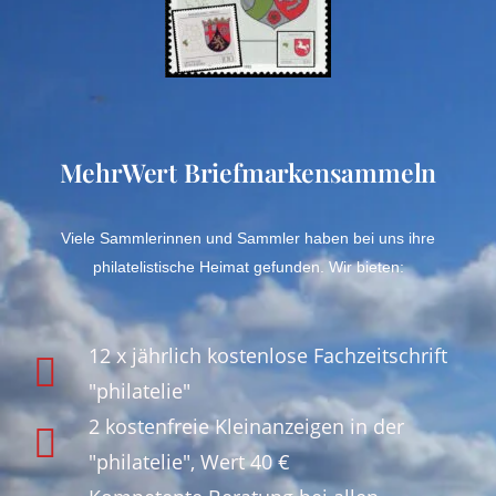
MehrWert Briefmarkensammeln
Viele Sammlerinnen und Sammler haben bei uns ihre
philatelistische Heimat gefunden. Wir bieten:
12 x jährlich kostenlose Fachzeitschrift
"philatelie"
2 kostenfreie Kleinanzeigen in der
"philatelie", Wert 40 €