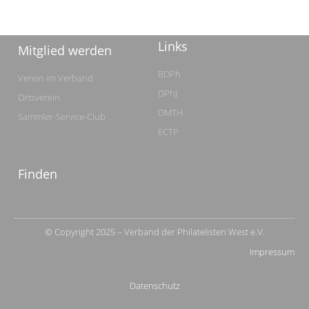
Links
Mitglied werden
BDPh
Verein im Verband
DPhJ
Ortsverein
DMTH
Sammler-Service-Club
ECTP
Finden
© Copyright 2025 – Verband der Philatelisten West e.V.
Impressum
Datenschutz