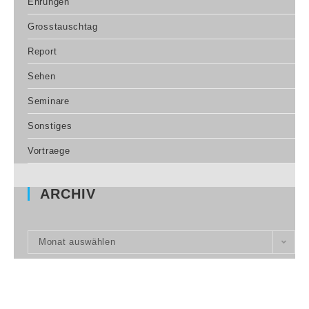
Ehrungen
Grosstauschtag
Report
Sehen
Seminare
Sonstiges
Vortraege
ARCHIV
Monat auswählen