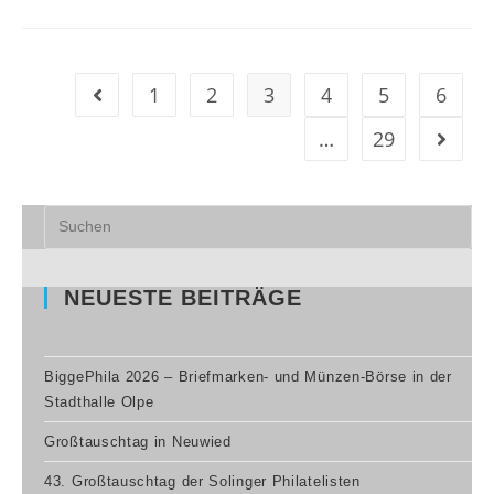
1
2
3
4
5
6
…
29
NEUESTE BEITRÄGE
BiggePhila 2026 – Briefmarken- und Münzen-Börse in der
Stadthalle Olpe
Großtauschtag in Neuwied
43. Großtauschtag der Solinger Philatelisten