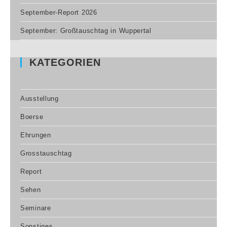
September-Report 2026
September: Großtauschtag in Wuppertal
KATEGORIEN
Ausstellung
Boerse
Ehrungen
Grosstauschtag
Report
Sehen
Seminare
Sonstiges