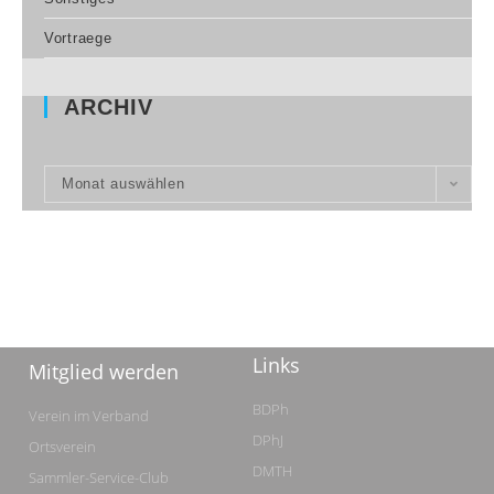
Vortraege
ARCHIV
Monat auswählen
Links
Mitglied werden
BDPh
Verein im Verband
DPhJ
Ortsverein
DMTH
Sammler-Service-Club