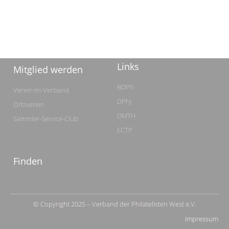
Links
Mitglied werden
BDPh
Verein im Verband
DPhJ
Ortsverein
DMTH
Sammler-Service-Club
ECTP
Finden
© Copyright 2025 – Verband der Philatelisten West e.V.
Impressum