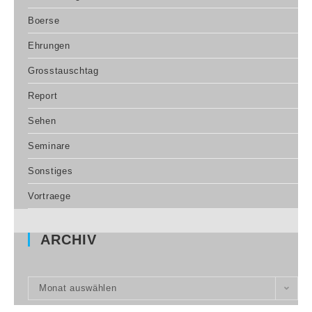
Boerse
Ehrungen
Grosstauschtag
Report
Sehen
Seminare
Sonstiges
Vortraege
ARCHIV
Monat auswählen