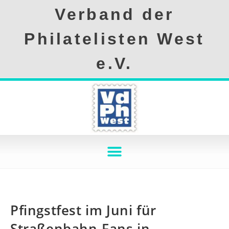
Verband der
Philatelisten West
e.V.
Pfingstfest im Juni für
Straßenbahn-Fans in