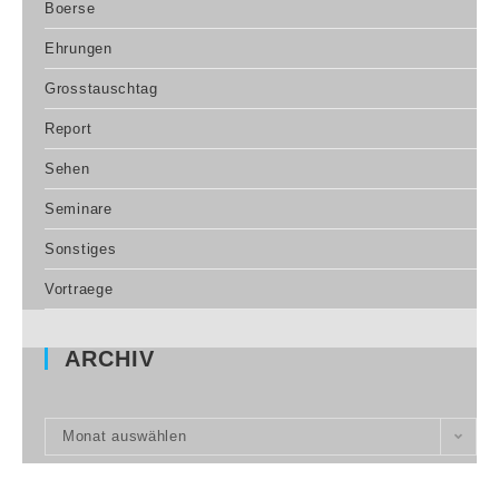
Boerse
Ehrungen
Grosstauschtag
Report
Sehen
Seminare
Sonstiges
Vortraege
ARCHIV
Monat auswählen