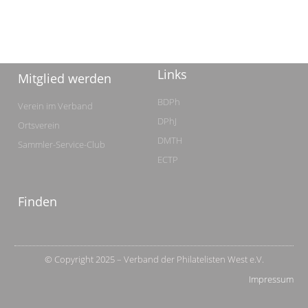
Links
Mitglied werden
BDPh
Verein im Verband
DPhJ
Ortsverein
DMTH
Sammler-Service-Club
ECTP
Finden
© Copyright 2025 – Verband der Philatelisten West e.V.
Impressum