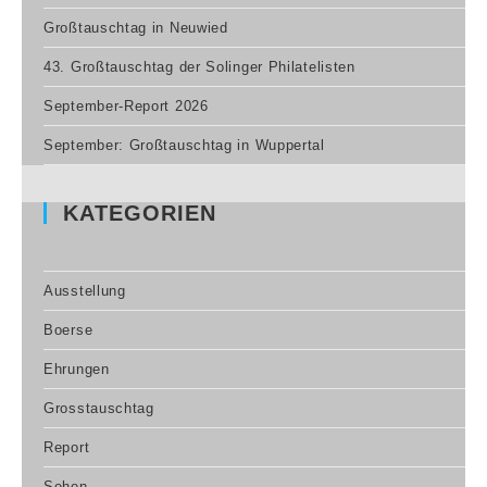
Großtauschtag in Neuwied
43. Großtauschtag der Solinger Philatelisten
September-Report 2026
September: Großtauschtag in Wuppertal
KATEGORIEN
Ausstellung
Boerse
Ehrungen
Grosstauschtag
Report
Sehen