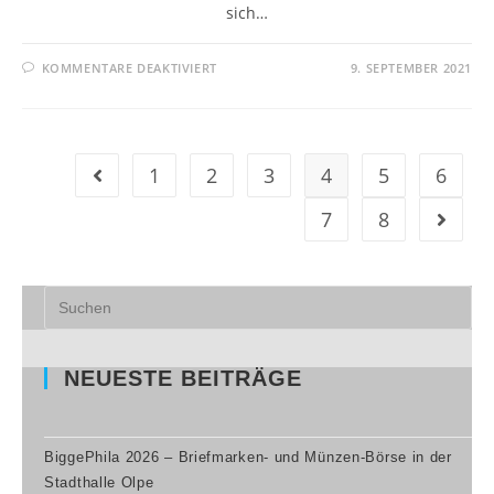
sich…
KOMMENTARE DEAKTIVIERT
9. SEPTEMBER 2021
1
2
3
4
5
6
7
8
NEUESTE BEITRÄGE
BiggePhila 2026 – Briefmarken- und Münzen-Börse in der
Stadthalle Olpe