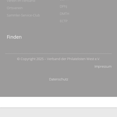
Verein im Verband
DPhJ
Ortsverein
DMTH
Sammler-Service-Club
ECTP
Finden
© Copyright 2025 – Verband der Philatelisten West e.V.
Impressum
Datenschutz